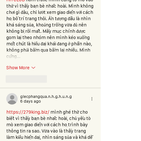
thử vì thấy bạn bè nhắc hoài. Mình không 
chơi gì đâu, chỉ lướt xem giao diện với cách 
họ bố trí trang thôi. Ấn tượng đầu là nhìn 
khá sáng sủa, khoảng trống vừa đủ nên 
không bị rối mắt. Mấy mục chính được 
gom lại theo nhóm nên mình kéo xuống 
một chút là hiểu đại khái đang ở phần nào, 
không phải bấm qua bấm lại nhiều. Mình 
cũng…
Show More
Like
Reply
giecphangqua.n.h.g.h.u.n.g
6 days ago
https://279king.biz/
 mình ghé thử cho 
biết vì thấy bạn bè nhắc hoài, chủ yếu tò 
mò xem giao diện với cách họ trình bày 
thông tin ra sao. Vừa vào là thấy trang 
làm kiểu hiện đại, nhìn sáng sủa và khá dễ 