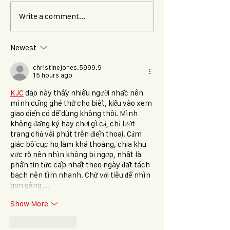
Write a comment...
Newest
christinejones.5999.9
15 hours ago
KJC
 dạo này thấy nhiều người nhắc nên 
mình cũng ghé thử cho biết, kiểu vào xem 
giao diện có dễ dùng không thôi. Mình 
không đăng ký hay chơi gì cả, chỉ lướt 
trang chủ vài phút trên điện thoại. Cảm 
giác bố cục họ làm khá thoáng, chia khu 
vực rõ nên nhìn không bị ngợp, nhất là 
phần tin tức cập nhật theo ngày đặt tách 
bạch nên tìm nhanh. Chữ với tiêu đề nhìn 
gọn gàng,…
Show More
Like
Reply