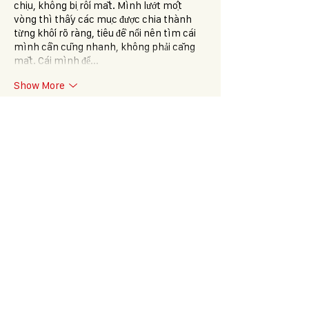
chịu, không bị rối mắt. Mình lướt một 
vòng thì thấy các mục được chia thành 
từng khối rõ ràng, tiêu đề nổi nên tìm cái 
mình cần cũng nhanh, không phải căng 
mắt. Cái mình để…
Show More
Like
Reply
jena allen
7 days ago
The atmosphere of this event must be 
fantastic. I'm a 
stickman hook
 fan, and I 
always enjoy finding new community 
events that bring people together.
Like
Reply
Show more comments