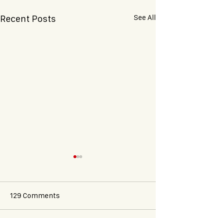
See All
Recent Posts
129 Comments
Oxalis x Lutèce
Bastille Day 20