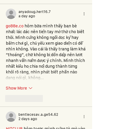
anyadoug.hert16.7
a day ago
go88e.co
 hôm bữa mình thấy bạn bè 
nhắc lác đác nên tiện tay mở thử cho biết 
thôi. Mình cũng không ngồi đọc kỹ hay 
bấm chơi gì, chủ yếu xem giao diện có dễ 
nhìn không. Vào cái là thấy trang làm khá 
“thoáng”, chữ không bị dồn dập nên lướt 
nhanh vẫn nắm được ý chính. Mình thích 
nhất kiểu họ chia nội dung thành từng 
khối rõ ràng, nhìn phát biết phần nào 
đang nói gì, không…
Show More
Like
Reply
bentiecesav.a.ge54.62
2 days ago
HITCLUB
 hôm trước mình cũng tò mò vào 