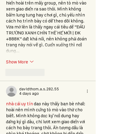
hiện hoài trên mấy group, nên tò mò vào 
xem giao diện ra sao thôi. Mình không 
bấm lung tung hay chơi gì, chủ yếu nhìn 
cách họ trình bày có dễ theo dõi không. 
Vừa mở lên là thấy ngay cái tiêu đề “ĐẤU 
TRƯỜNG XANH CHÍN THẾ HỆ MỚI | ĐK 
+888K” đặt khá nổi, nên không phải đoán 
trang này nói về gì. Cuộn xuống thì nội 
dung…
Show More
Like
Reply
davidthom.a.s.282.55
4 days ago
nhà cái uy tín
 dạo này thấy bạn bè nhắc 
hoài nên mình cũng tò mò vào thử cho 
biết. Mình không đọc kỹ nội dung hay 
đăng ký gì đâu, chỉ lướt xem giao diện với 
cách họ bày trang thôi. Ấn tượng đầu là 
nhìn khá thoáng, chữ không bị dồn dập 