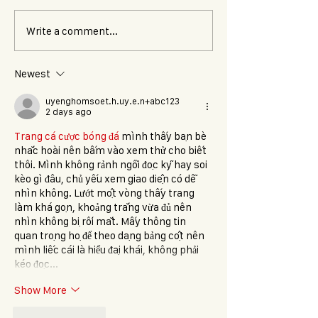
Lu-Tacos @ Ba
Write a comment...
Newest
uyenghomsoet.h.uy.e.n+abc123
2 days ago
Trang cá cược bóng đá
 mình thấy bạn bè 
nhắc hoài nên bấm vào xem thử cho biết 
thôi. Mình không rảnh ngồi đọc kỹ hay soi 
kèo gì đâu, chủ yếu xem giao diện có dễ 
nhìn không. Lướt một vòng thấy trang 
làm khá gọn, khoảng trắng vừa đủ nên 
nhìn không bị rối mắt. Mấy thông tin 
quan trọng họ để theo dạng bảng cột nên 
mình liếc cái là hiểu đại khái, không phải 
kéo đọc…
Show More
Like
Reply