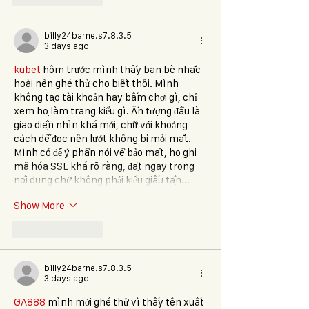
billy24barne.s7.8.3.5
3 days ago
kubet
 hôm trước mình thấy bạn bè nhắc 
hoài nên ghé thử cho biết thôi. Mình 
không tạo tài khoản hay bấm chơi gì, chỉ 
xem họ làm trang kiểu gì. Ấn tượng đầu là 
giao diện nhìn khá mới, chữ với khoảng 
cách dễ đọc nên lướt không bị mỏi mắt. 
Mình có để ý phần nói về bảo mật, họ ghi 
mã hóa SSL khá rõ ràng, đặt ngay trong 
nội dung chứ không phải kiểu giấu tận…
Show More
Like
Reply
billy24barne.s7.8.3.5
3 days ago
GA888
 mình mới ghé thử vì thấy tên xuất 