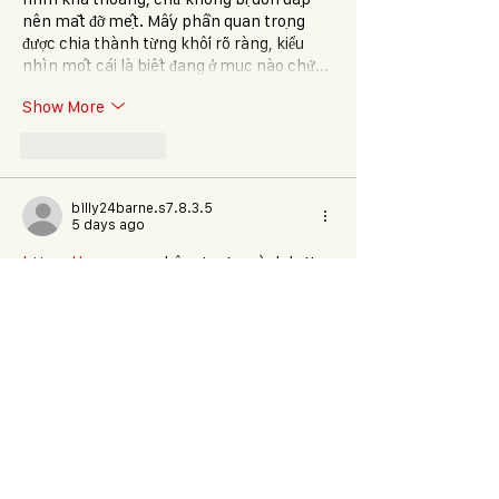
nên mắt đỡ mệt. Mấy phần quan trọng 
được chia thành từng khối rõ ràng, kiểu 
nhìn một cái là biết đang ở mục nào chứ…
Show More
Like
Reply
billy24barne.s7.8.3.5
5 days ago
https://mcw.zone
 hôm trước mình lướt 
thấy ai share nên bấm vào coi thử, kiểu tò 
mò xem họ viết gì thôi. Vào trang cái thấy 
bố cục khá gọn, chữ dễ đọc, kéo xuống là 
từng khối nội dung tách bạch nên không 
bị rối mắt. Mình có đọc lướt đoạn họ nói 
dùng app thì load nhanh hơn trình duyệt 
khoảng 20–30% với lại có tự kết nối lại khi 
mạng chập chờn, nghe cũng đúng kiểu 
nhu cầu…